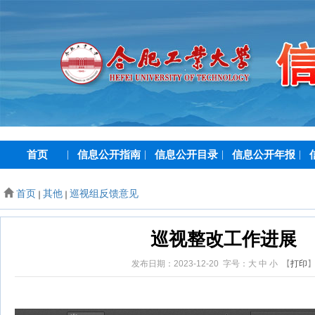
首页
|
信息公开指南
|
信息公开目录
|
信息公开年报
|
首页
其他
巡视组反馈意见
巡视整改工作进展
发布日期：2023-12-20 字号：
大
中
小
【
打印