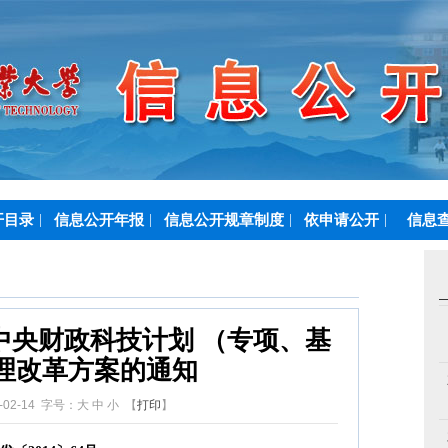
开目录
|
信息公开年报
|
信息公开规章制度
|
依申请公开
|
信息
中央财政科技计划 （专项、基
理改革方案的通知
02-14 字号：
大
中
小
【
打印
】