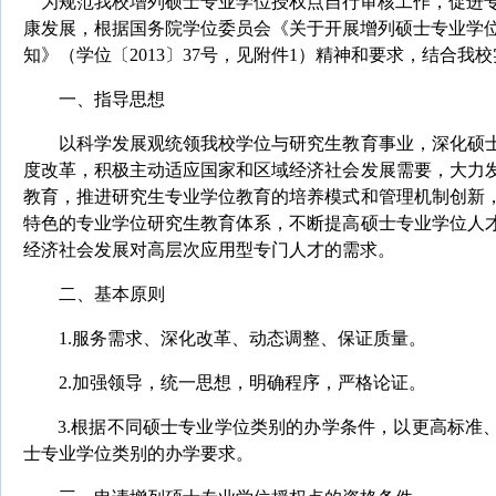
为规范我校增列硕士专业学位授权点自行审核工作，促进
康发展，根据国务院学位委员会《关于开展增列硕
士专业学
知》（学位〔
2013
〕
37
号，见附件
1
）精神和要求，结合我校
一、指导思想
以科学发展观统领我校学位与研究生教育事业，深化硕
度改革，积极主动适应国家和区域经济社会发展需要，大力
教育，推进研究生专业学位教育的培养模式和管理机制创新
特色的专业学位研究生教育体系，不断提高硕士专业学位人
经济社会发展对高层次应用型专门人才的需求。
二、基本原则
1.
服务需求、深化改革、动态调整、保证质量
。
2.
加强领导，统一思想，明确程序，严格论证。
3.
根据不同硕士专业学位类别的办学条件，以更高标准
士专业学位类别的办学要求。