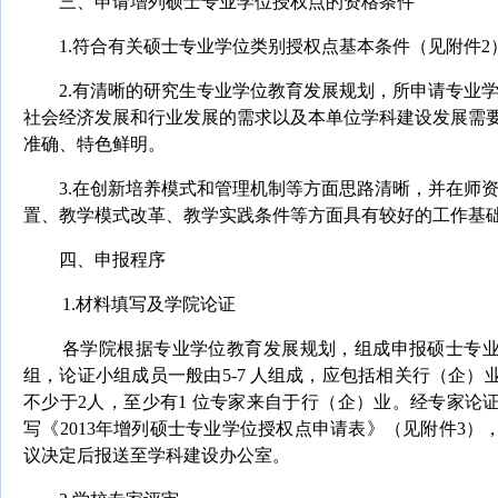
三、申请增列硕士专业学位授权点的资格条件
1.
符合有关硕士专业学位类别授权点基本条件（见附件
2
2.
有清晰的研究生专业学位教育发展规划，所申请专业
社会经济发展和行业发展的需求以及本单位学科建设发展需
准确、特色鲜明。
3.
在创新培养模式和管理机制等方面思路清晰，并在师
置、教学模式改革、教学实践条件等方面具有较好的工作基
四、申报程序
1.
材料填写及学院论证
各学院根据专业学位教育发展规划，组成申报硕士专
组，论证小组成员一般由
5-7
人组成，应包括相关行（企）
不少于
2
人，至少有
1
位专家来自于行（企）业。经专家论
写《
2013
年增列硕士专业学位授权点申请表》（见附件
3
）
议决定后报送至学科建设办公室。